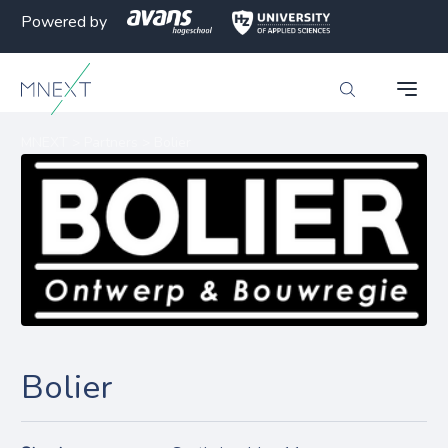
Powered by
MNEXT
>
Partners
>
Bolier
Bolier