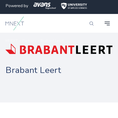
Powered by
MNEXT
>
Partners
>
Brabant Leert
Brabant Leert