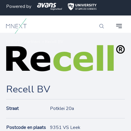
Powered by
MNEXT
>
Partners
>
Recell BV
Recell BV
Straat
Potklei 20a
Postcode en plaats
9351 VS Leek