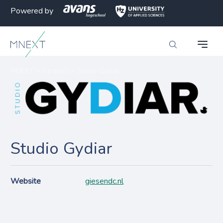
Powered by
MNEXT
>
Partners
>
Studio Gydiar
Studio Gydiar
Website
giesendc.nl