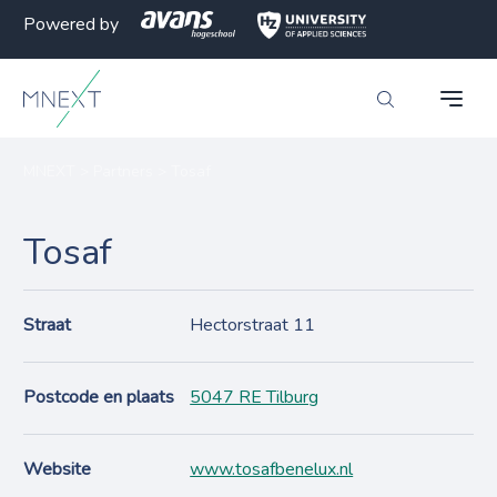
Powered by
MNEXT
>
Partners
>
Tosaf
Tosaf
Straat
Hectorstraat 11
Postcode en plaats
5047 RE Tilburg
Website
www.tosafbenelux.nl