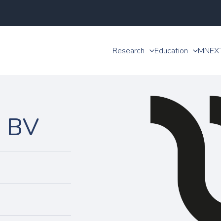
Research
Education
MNEX
s BV