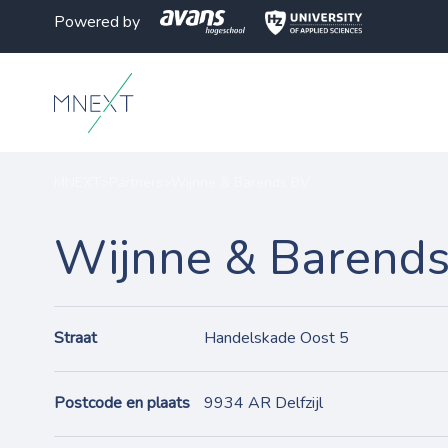
Powered by
MNEXT
>
Partners
>
Wijnne & Barends BV
Wijnne & Barend
Straat
Handelskade Oost 5
Postcode en plaats
9934 AR Delfzijl