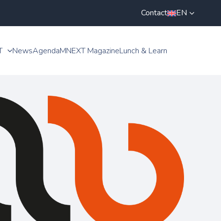
Contact
EN
T
News
Agenda
MNEXT Magazine
Lunch & Learn