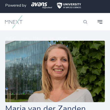
Powered by
MNEXT
>
Team
>
Marja van der Zanden
Marja van der Zanden