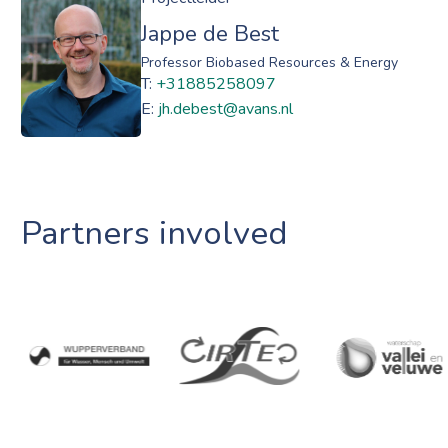
Jappe de Best
Professor Biobased Resources & Energy
T:
+31885258097
E:
jh.debest@avans.nl
Partners involved