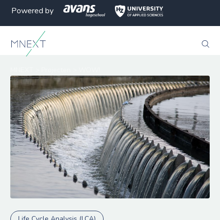
Powered by
MNEXT
>
Projecten
>
WOW!
Life Cycle Analysis (LCA)