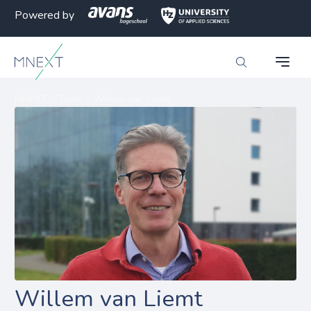
Powered by
MNEXT
>
Team
>
Willem van Liemt
Willem van Liemt