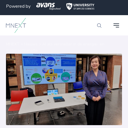
Powered by
MNEXT
>
Nieuws
>
AI als versneller in de energie- en
materiaaltransitie