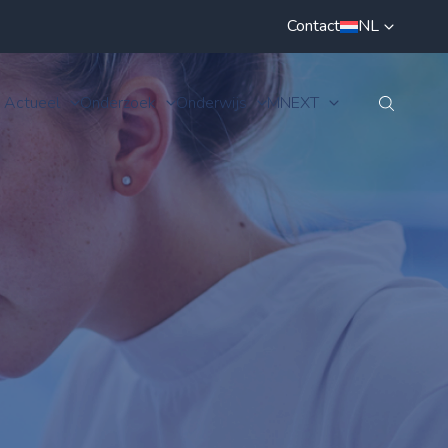
Contact
NL
Actueel
Onderzoek
Onderwijs
MNEXT