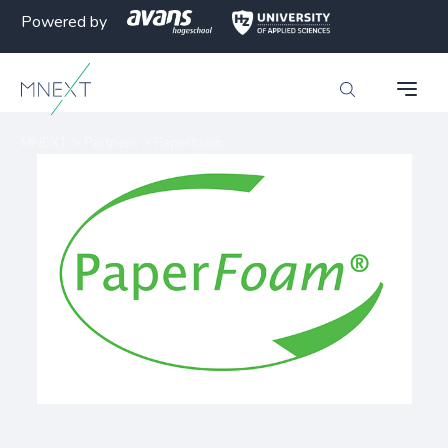
Powered by
MNEXT
>
Partners
>
Paperfoam