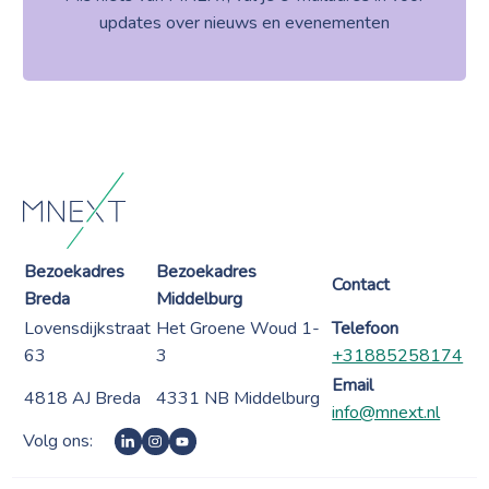
updates over nieuws en evenementen
Bezoekadres
Bezoekadres
Contact
Breda
Middelburg
Lovensdijkstraat
Het Groene Woud 1-
Telefoon
63
3
+31885258174
Email
4818 AJ Breda
4331 NB Middelburg
info@mnext.nl
Volg ons: