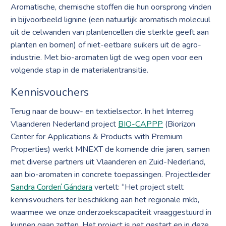
Aromatische, chemische stoffen die hun oorsprong vinden
in bijvoorbeeld lignine (een natuurlijk aromatisch molecuul
uit de celwanden van plantencellen die sterkte geeft aan
planten en bomen) of niet-eetbare suikers uit de agro-
industrie. Met bio-aromaten ligt de weg open voor een
volgende stap in de materialentransitie.
Kennisvouchers
Terug naar de bouw- en textielsector. In het Interreg
Vlaanderen Nederland project
BIO-CAPPP
(Biorizon
Center for Applications & Products with Premium
Properties) werkt MNEXT de komende drie jaren, samen
met diverse partners uit Vlaanderen en Zuid-Nederland,
aan bio-aromaten in concrete toepassingen. Projectleider
Sandra Corderí Gándara
vertelt: “Het project stelt
kennisvouchers ter beschikking aan het regionale mkb,
waarmee we onze onderzoekscapaciteit vraaggestuurd in
kunnen gaan zetten. Het project is net gestart en in deze