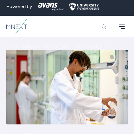
Powered by
MNEXT
>
Nieuws
>
Bio-aromaten in Textiel en Bouw