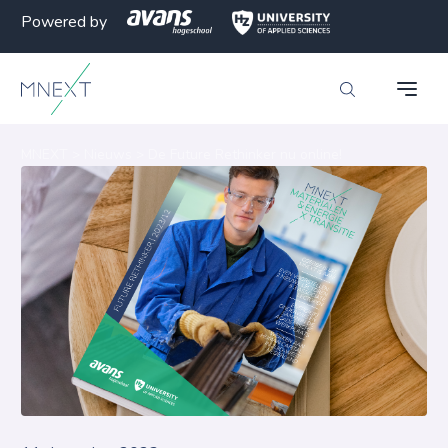
Powered by
MNEXT
>
Nieuws
>
De Future Rethinker nu online!