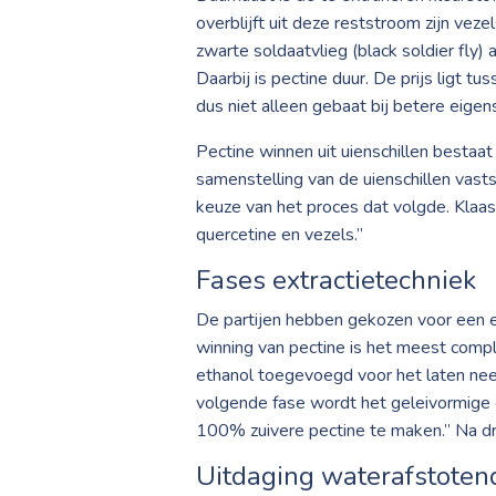
overblijft uit deze reststroom zijn ve
zwarte soldaatvlieg (black soldier fly
Daarbij is pectine duur. De prijs ligt t
dus niet alleen gebaat bij betere eige
Pectine winnen uit uienschillen bestaat
samenstelling van de uienschillen vast
keuze van het proces dat volgde. Klaa
quercetine en vezels.”
Fases extractietechniek
De partijen hebben gekozen voor een ex
winning van pectine is het meest comp
ethanol toegevoegd voor het laten neer
volgende fase wordt het geleivormige 
100% zuivere pectine te maken.” Na dr
Uitdaging waterafstoten