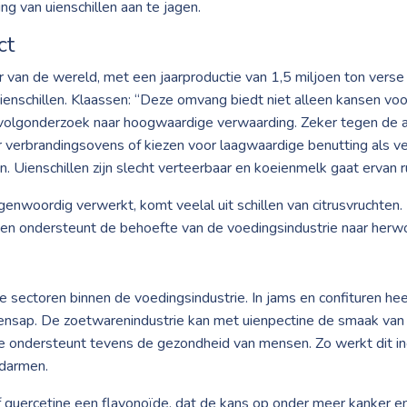
ng van uienschillen aan te jagen.
ct
 van de wereld, met een jaarproductie van 1,5 miljoen ton verse 
enschillen. Klaassen: “Deze omvang biedt niet alleen kansen v
ervolgonderzoek naar hoogwaardige verwaarding. Zeker tegen de 
verbrandingsovens of kiezen voor laagwaardige benutting als verg
. Uienschillen zijn slecht verteerbaar en koeienmelk gaat ervan r
enwoordig verwerkt, komt veelal uit schillen van citrusvruchten. D
en ondersteunt de behoefte van de voedingsindustrie naar herw
e sectoren binnen de voedingsindustrie. In jams en confituren he
roensap. De zoetwarenindustrie kan met uienpectine de smaak van
ne ondersteunt tevens de gezondheid van mensen. Zo werkt dit i
 darmen.
f quercetine een flavonoïde, dat de kans op onder meer kanker e