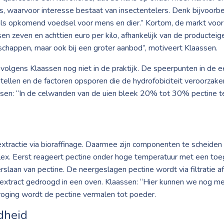
zels, waarvoor interesse bestaat van insectentelers. Denk bijvoo
) als opkomend voedsel voor mens en dier.” Kortom, de markt voor
ussen zeven en achttien euro per kilo, afhankelijk van de producte
nschappen, maar ook bij een groter aanbod”, motiveert Klaassen.
 volgens Klaassen nog niet in de praktijk. De speerpunten in de 
stellen en de factoren opsporen die de hydrofobiciteit veroorza
ssen: “In de celwanden van de uien bleek 20% tot 30% pectine te
tractie via bioraffinage. Daarmee zijn componenten te scheiden 
lex. Eerst reageert pectine onder hoge temperatuur met een toe
slaan van pectine. De neergeslagen pectine wordt via filtratie af
extract gedroogd in een oven. Klaassen: “Hier kunnen we nog mee
oging wordt de pectine vermalen tot poeder.
dheid