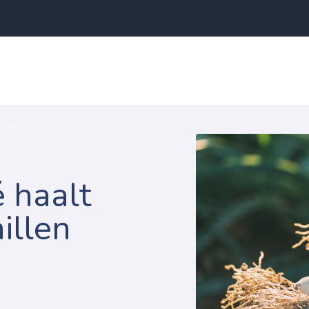
llen
é haalt
illen