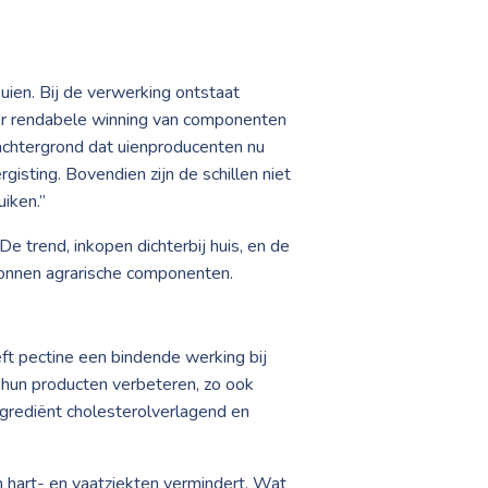
uien. Bij de verwerking ontstaat
oor rendabele winning van componenten
achtergrond dat uienproducenten nu
isting. Bovendien zijn de schillen niet
uiken.”
e trend, inkopen dichterbij huis, en de
onnen agrarische componenten.
eft pectine een bindende werking bij
 hun producten verbeteren, zo ook
ngrediënt cholesterolverlagend en
n hart- en vaatziekten vermindert. Wat