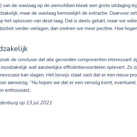
) van de waslaag op de uienschillen bleek een grote uitdaging bi
dzakelijk, maar de waslaag bemoeilijkt de extractie. Daarvoor ze
p het oplossen van deze laag. Dat is deels gelukt, maar we will
obiciteit verder verlagen, dan creëren we meer pectine. Hoe hog
zakelijk
oek de conclusie dat alle gevonden componenten interessant zijn
noodzakelijk wat aanzienlijke efficiëntievoordelen oplevert. Zo zi
nesscase kan slagen. Het bewijs staat vast dat er een nieuw pro
ervoor aanwezig. “Nu hopen we dat er een vervolg komt, eventue
en enthousiast.
ndenburg op 13 jul 2021