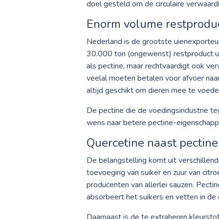
doel gesteld om de circulaire verwaardi
Enorm volume restprodu
Nederland is de grootste uienexporteur
30.000 ton (ongewenst) restproduct ui
als pectine, maar rechtvaardigt ook v
veelal moeten betalen voor afvoer naar 
altijd geschikt om dieren mee te voeden
De pectine die de voedingsindustrie teg
wens naar betere pectine-eigenschapp
Quercetine naast pectine
De belangstelling komt uit verschillend
toevoeging van suiker en zuur van cit
producenten van allerlei sauzen. Pecti
absorbeert het suikers en vetten in de
Daarnaast is de te extraheren kleursto