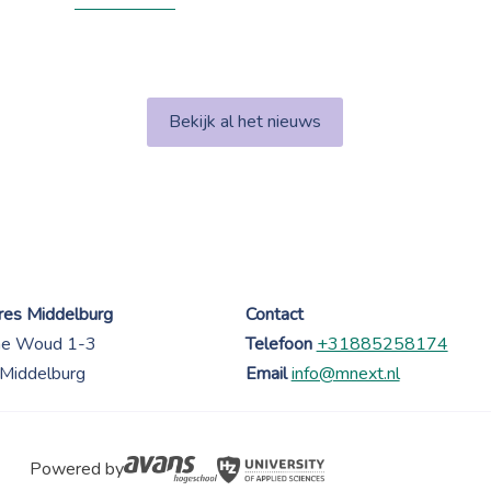
Bekijk al het nieuws
es Middelburg
Contact
ne Woud 1-3
Telefoon
+31885258174
Middelburg
Email
info@mnext.nl
Powered by