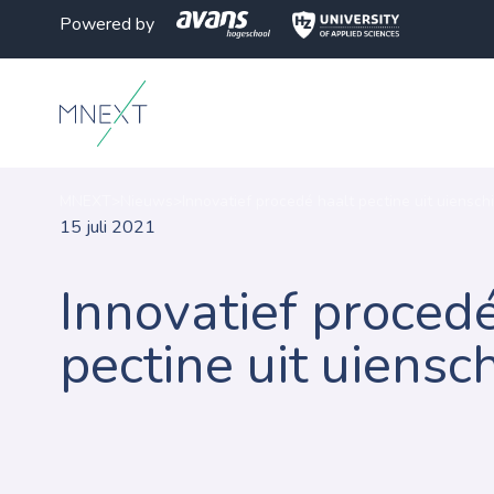
Powered by
MNEXT
>
Nieuws
>
Innovatief procedé haalt pectine uit uienschi
15 juli 2021
Innovatief proced
pectine uit uiensch