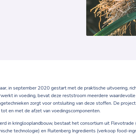
jaar, in september 2020 gestart met de praktische uitvoering, ri
 verwerkt in voeding, bevat deze reststroom meerdere waardevoll
nagetechnieken zorgt voor ontsluiting van deze stoffen. De proje
 tot en met de afzet van voedingscomponenten.
d in kringlooplandbouw, bestaat het consortium uit Flevotrade (
ische technologie) en Ruitenberg Ingredients (verkoop food-ingr