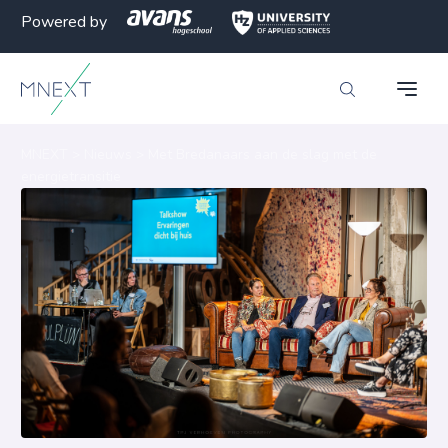
Powered by
MNEXT
>
Nieuws
>
Met Bredanaars aan de slag met de
energietransitie