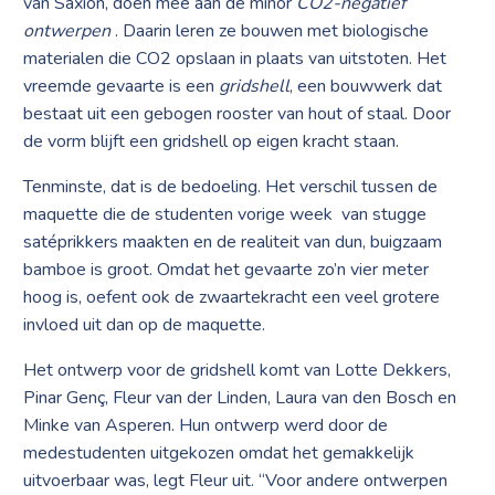
van Saxion, doen mee aan de minor
CO2-negatief
ontwerpen
. Daarin leren ze bouwen met biologische
materialen die CO2 opslaan in plaats van uitstoten. Het
vreemde gevaarte is een
gridshell
, een bouwwerk dat
bestaat uit een gebogen rooster van hout of staal. Door
de vorm blijft een gridshell op eigen kracht staan.
Tenminste, dat is de bedoeling. Het verschil tussen de
maquette die de studenten vorige week van stugge
satéprikkers maakten en de realiteit van dun, buigzaam
bamboe is groot. Omdat het gevaarte zo’n vier meter
hoog is, oefent ook de zwaartekracht een veel grotere
invloed uit dan op de maquette.
Het ontwerp voor de gridshell komt van Lotte Dekkers,
Pinar Genç, Fleur van der Linden, Laura van den Bosch en
Minke van Asperen. Hun ontwerp werd door de
medestudenten uitgekozen omdat het gemakkelijk
uitvoerbaar was, legt Fleur uit. “Voor andere ontwerpen