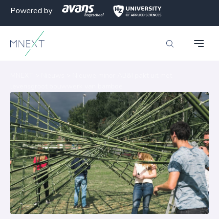
Powered by
MNEXT
>
Nieuws
>
Nieuwe minor AB&I pakt uit met
levensgroot bouwwerk van bamboe