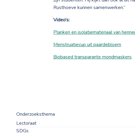
zijn studenten. Hij kijkt dan ook al ui
Rusthoeve kunnen samenwerken.”
Video’s:
Planken en isolatiemateriaal van henne
Menstruatiecup uit paardebloem
Biobased transparante mondmaskers
Onderzoeksthema
Lectoraat
SDGs