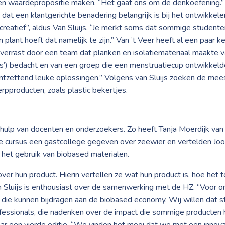
n waardepropositie maken. “Het gaat ons om de denkoefening.” Do
at een klantgerichte benadering belangrijk is bij het ontwikkele
creatief”, aldus Van Sluijs. “Je merkt soms dat sommige studente
n plant hoeft dat namelijk te zijn.” Van ’t Veer heeft al een paar k
 verrast door een team dat planken en isolatiemateriaal maakte 
’) bedacht en van een groep die een menstruatiecup ontwikkelde
zettend leuke oplossingen.” Volgens van Sluijs zoeken de mee
pproducten, zoals plastic bekertjes.
 hulp van docenten en onderzoekers. Zo heeft Tanja Moerdijk van
ste cursus een gastcollege gegeven over zeewier en vertelden J
het gebruik van biobased materialen.
er hun product. Hierin vertellen ze wat hun product is, hoe het
luijs is enthousiast over de samenwerking met de HZ. “Voor ons
die kunnen bijdragen aan de biobased economy. Wij willen dat s
essionals, die nadenken over de impact die sommige producten he