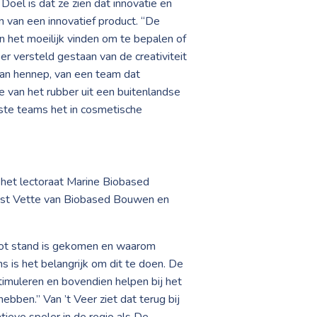
el is dat ze zien dat innovatie en
n van een innovatief product. “De
n het moeilijk vinden om te bepalen of
eer versteld gestaan van de creativiteit
van hennep, van een team dat
 van het rubber uit een buitenlandse
ste teams het in cosmetische
 het lectoraat Marine Biobased
oost Vette van Biobased Bouwen en
 tot stand is gekomen en waarom
 is het belangrijk om dit te doen. De
timuleren en bovendien helpen bij het
bben.” Van ’t Veer ziet dat terug bij