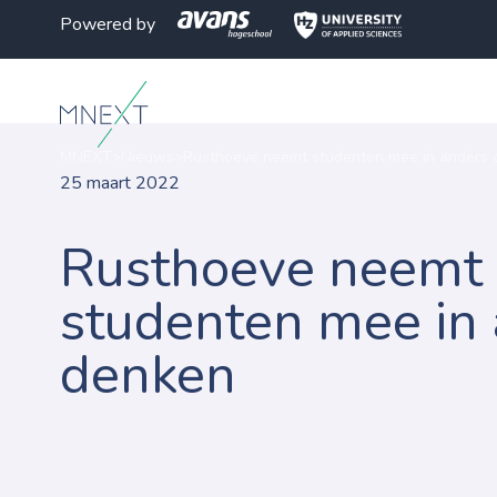
Powered by
MNEXT
>
Nieuws
>
Rusthoeve neemt studenten mee in anders
25 maart 2022
Rusthoeve neemt
studenten mee in
denken