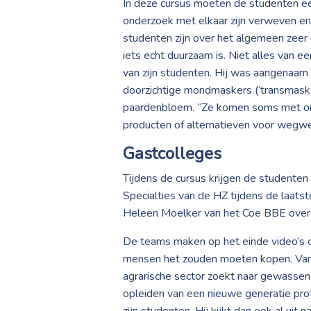
In deze cursus moeten de studenten ee
onderzoek met elkaar zijn verweven en d
studenten zijn over het algemeen zeer 
iets echt duurzaam is. Niet alles van ee
van zijn studenten. Hij was aangenaam
doorzichtige mondmaskers (‘transmasks
paardenbloem. “Ze komen soms met ont
producten of alternatieven voor wegwer
Gastcolleges
Tijdens de cursus krijgen de studenten
Specialties van de HZ tijdens de laat
Heleen Moelker van het Coe BBE over 
De teams maken op het einde video’s ov
mensen het zouden moeten kopen. Van S
agrarische sector zoekt naar gewassen 
opleiden van een nieuwe generatie prof