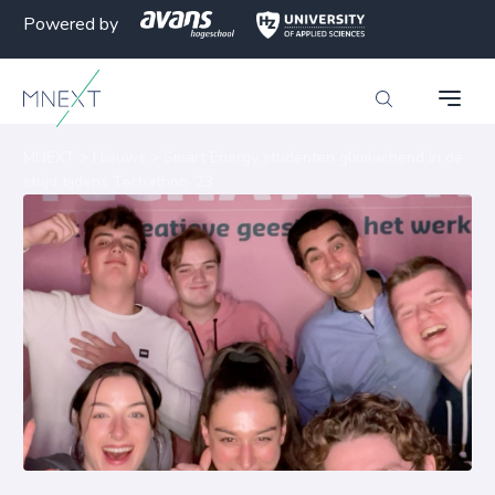
Powered by
MNEXT
>
Nieuws
>
Smart Energy studenten glimlachend in de
strijd tijdens Techathon ’23