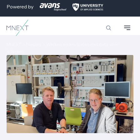
Powered by
MNEXT
>
Nieuws
>
Werken en knutselen met data voor
iedereen