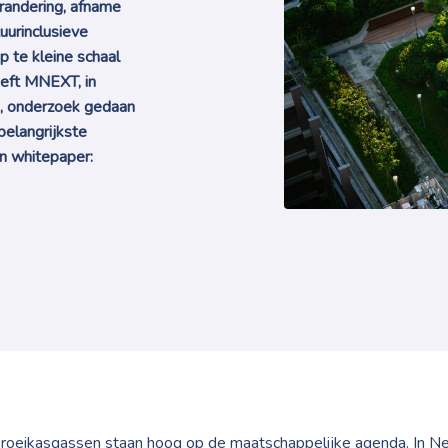
erandering, afname
uurinclusieve
 te kleine schaal
eeft MNEXT, in
, onderzoek gedaan
belangrijkste
en whitepaper:
 broeikasgassen staan hoog op de maatschappelijke agenda. In N