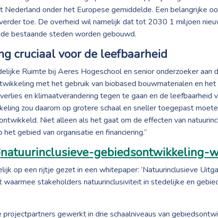
t Nederland onder het Europese gemiddelde. Een belangrijke oor
 verder toe. De overheid wil namelijk dat tot 2030 1 miljoen n
n de bestaande steden worden gebouwd.
g cruciaal voor de leefbaarheid
delijke Ruimte bij Aeres Hogeschool en senior onderzoeker aan
wikkeling met het gebruik van biobased bouwmaterialen en het n
tsverlies en klimaatverandering tegen te gaan en de leefbaarheid 
keling zou daarom op grotere schaal en sneller toegepast moete
 ontwikkeld. Niet alleen als het gaat om de effecten van natuurin
et gebied van organisatie en financiering.”
elijk op een rijtje gezet in een whitepaper: ‘Natuurinclusieve Uitg
aarmee stakeholders natuurinclusiviteit in stedelijke en gebie
projectpartners gewerkt in drie schaalniveaus van gebiedsontwikk