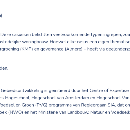
)
. Deze casussen belichtten veelvoorkomende typen ingrepen, zoal
enstedelijke woningbouw. Hoewel elke casus een eigen thematis
ergroening (KMP) en governance (Almere) – heeft via deelonder
den.
Gebiedsontwikkeling is geïnitieerd door het Centre of Expertise
s Hogeschool, Hogeschool van Amsterdam en Hogeschool Van H
r Voedsel en Groen (PVG) programma van Regieorgaan SIA, dat on
ek (NWO) en het Ministerie van Landbouw, Natuur en Voedselkw