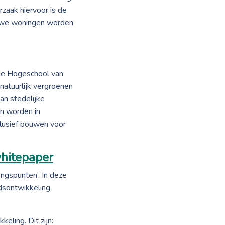
zaak hiervoor is de
ieuwe woningen worden
 de Hogeschool van
atuurlijk vergroenen
van stedelijke
n worden in
clusief bouwen voor
angspunten’. In deze
dsontwikkeling
eling. Dit zijn: