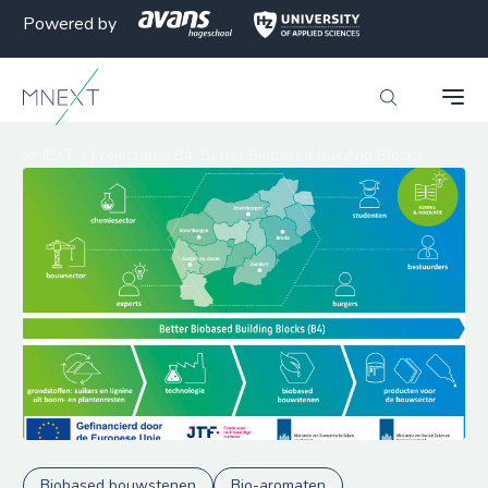
Powered by
MNEXT
>
Projecten
>
B4: Better Biobased Building Blocks
Biobased bouwstenen
Bio-aromaten