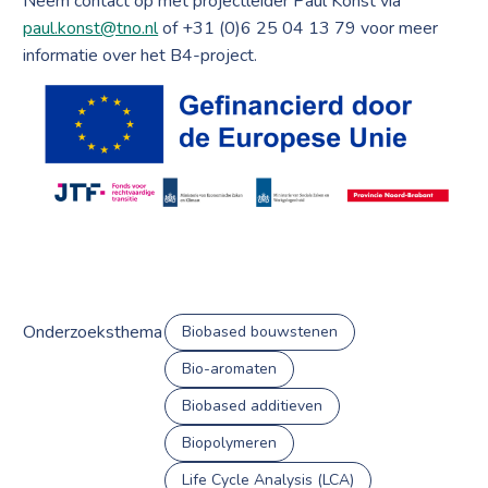
Neem contact op met projectleider Paul Könst via
paul.konst@tno.nl
of +31 (0)6 25 04 13 79 voor meer
informatie over het B4-project.
Onderzoeksthema
Biobased bouwstenen
Bio-aromaten
Biobased additieven
Biopolymeren
Life Cycle Analysis (LCA)