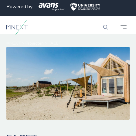
Powered by
MNEXT
>
Projecten
>
FACET