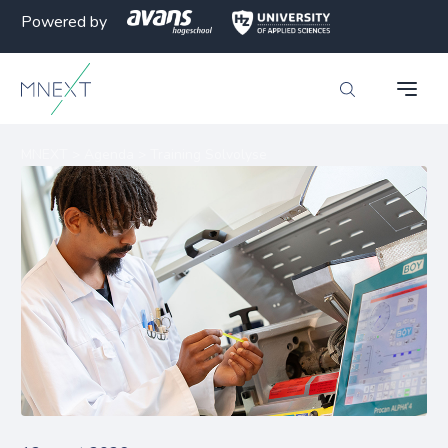
Powered by
MNEXT
>
Agenda
>
Training Solvolyse