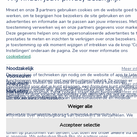
Mnext en onze
3
partners gebruiken cookies om de website goed t
werken, om te begrijpen hoe bezoekers de site gebruiken en om
advertenties en informatie aan te passen aan jouw interesses. Me
toestemming verwerken wij en onze partners gegevens voor marke
Deze gegevens helpen ons om gepersonaliseerde advertenties te 
prestaties te meten en inzichten te verkrijgen over onze bezoekers.
je toestemming op elk moment wijzigen of intrekken via de knop 'C
Instellingen' onderaan de pagina. Zie voor meer informatie ons
cookiebeleid
.
Noodzakelijk
Meer in
Deze cookies of technieken zijn nodig om de website of app te lat
Voorkeuren
Meer in
functioneren en kunnen niet worden uitgeschakeld. Ze zorgen er
Deze cookies stellen de website in staat om extra functies en
Analytisch
Meer in
bijvoorbeeld voor dat je kunt inloggen, een formulier kunt invullen 
persoonlijke instellingen aan te bieden. Ze kunnen door ons worde
Deze cookies geven ons algemene informatie over het type
Marketing
Meer in
een video kan starten. Deze cookies slaan geen persoonlijk
ingesteld of door externe aanbieders van diensten die we op onze
bezoekers van de website en in welke provincies de website word
Om jou als websitebezoeker van gepersonaliseerde en mogelijk
identificeerbare informatie op.
pagina’s hebben geplaatst.
bezocht. Ook zien we vanaf welke websites bezoekers doorklikken
relevantere informatie te kunnen voorzien, gebruiken wij
Weiger alle
naar Mnext. Op deze manier kunnen we de prestaties en
marketingcookies. We plaatsen deze op de website om uitgebreide
gebruiksvriendelijkheid van onze websites analyseren en
informatie over websitegedrag van bezoekers te verzamelen. We
verbeteren. Verder krijgen we inzicht in welke pagina’s het meest 
gebruiken retargetingcookies en vergelijkbare technieken om je na
Accepteer selectie
minst populair zijn en hoe bezoekers zich door de website bewegen
het bezoek aan onze website, gepersonaliseerde advertenties te
Alle informatie die deze cookies verzamelen wordt geaggregeerd 
tonen op platformen van derden. Dat doen we onder andere via d
is anoniem. We gebruiken Piwik Pro als partner voor