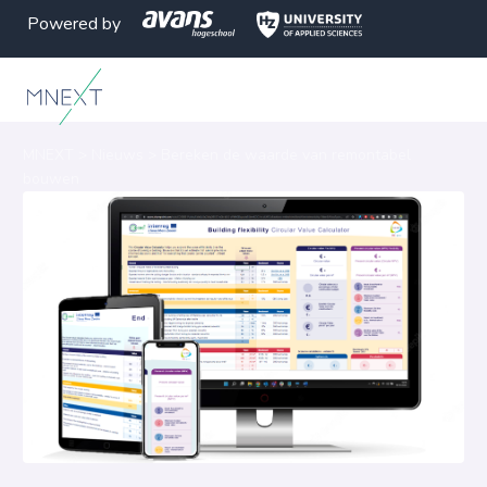
Powered by
MNEXT
>
Nieuws
>
Bereken de waarde van remontabel
bouwen