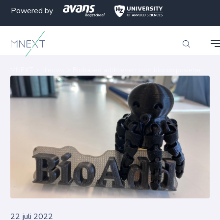
Powered by
MNEXT
>
Nieuws
>
Biobased additieven voor biocomposieten
22 juli 2022