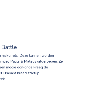
 Battle
 rijskorrels. Deze kunnen worden
Samuel, Paula & Mateus uitgeroepen. Ze
t een mooie oorkonde kreeg de
et Brabant breed startup
eek.