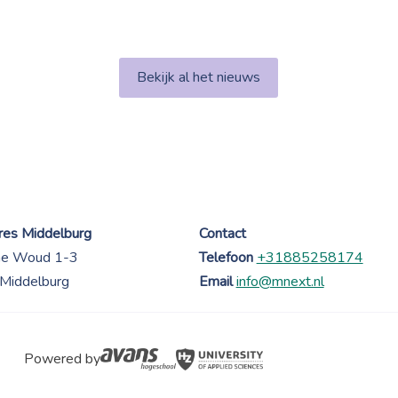
Bekijk al het nieuws
es Middelburg
Contact
ne Woud 1-3
Telefoon
+31885258174
Middelburg
Email
info@mnext.nl
Powered by