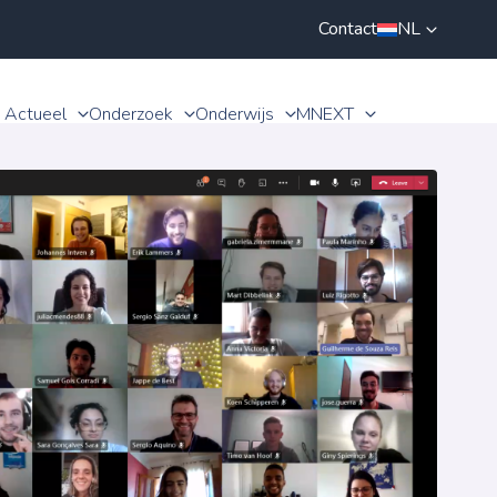
Contact
NL
Actueel
Onderzoek
Onderwijs
MNEXT