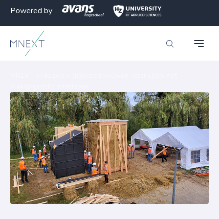
Powered by
MNEXT
>
Nieuws
>
Biobased bouwen versnellen met
praktijkgericht onderzoek