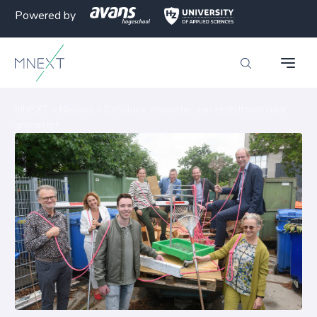
Powered by
MNEXT
>
Nieuws
>
Circulaire innovatie: van reststroom naar
grondstof