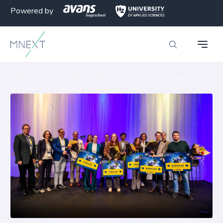
Powered by
MNEXT
>
Nieuws
>
De battle om de Young Energy Leader
Award 2024 is beslist!