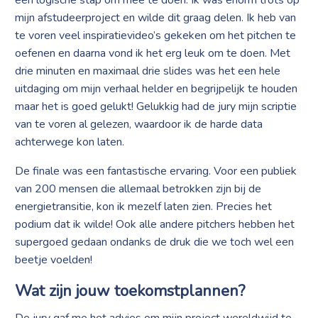
mijn afstudeerproject en wilde dit graag delen. Ik heb van
te voren veel inspiratievideo’s gekeken om het pitchen te
oefenen en daarna vond ik het erg leuk om te doen. Met
drie minuten en maximaal drie slides was het een hele
uitdaging om mijn verhaal helder en begrijpelijk te houden
maar het is goed gelukt! Gelukkig had de jury mijn scriptie
van te voren al gelezen, waardoor ik de harde data
achterwege kon laten.
De finale was een fantastische ervaring. Voor een publiek
van 200 mensen die allemaal betrokken zijn bij de
energietransitie, kon ik mezelf laten zien. Precies het
podium dat ik wilde! Ook alle andere pitchers hebben het
supergoed gedaan ondanks de druk die we toch wel een
beetje voelden!
Wat zijn jouw t
oekomstplannen
?
De jury gaf me het advies om mijn project wereldwijd te