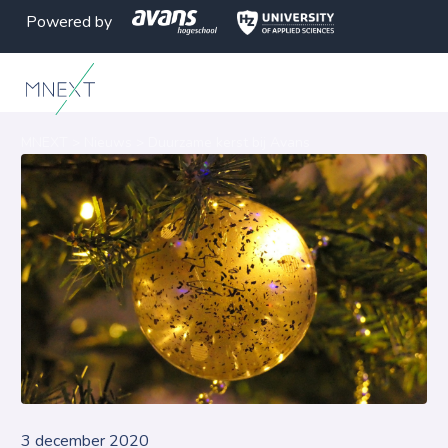
Powered by
MNEXT
>
Nieuws
>
Duurzame kerst bij Avans
3 december 2020