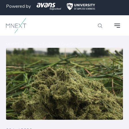
Powered by
MNEXT
>
Nieuws
>
EindGoed GrasGoed