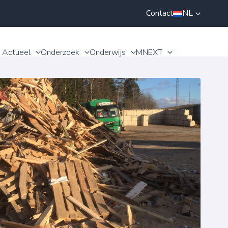
Contact
NL
Actueel
Onderzoek
Onderwijs
MNEXT