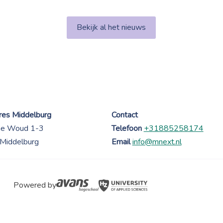
Bekijk al het nieuws
es Middelburg
Contact
ne Woud 1-3
Telefoon
+31885258174
Middelburg
Email
info@mnext.nl
Powered by