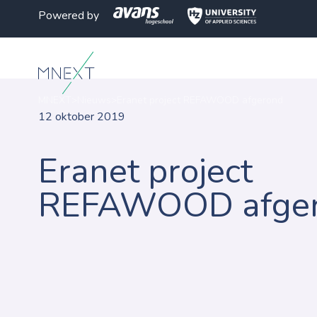
Powered by
MNEXT
>
Nieuws
>
Eranet project REFAWOOD afgerond
12 oktober 2019
Eranet project
REFAWOOD afge