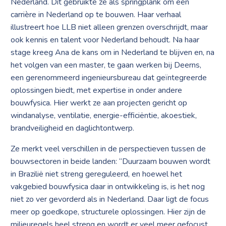
Nederland. Dit gebruikte ze als springplank om een
carrière in Nederland op te bouwen. Haar verhaal
illustreert hoe LLB niet alleen grenzen overschrijdt, maar
ook kennis en talent voor Nederland behoudt. Na haar
stage kreeg Ana de kans om in Nederland te blijven en, na
het volgen van een master, te gaan werken bij Deerns,
een gerenommeerd ingenieursbureau dat geïntegreerde
oplossingen biedt, met expertise in onder andere
bouwfysica. Hier werkt ze aan projecten gericht op
windanalyse, ventilatie, energie-efficiëntie, akoestiek,
brandveiligheid en daglichtontwerp.
Ze merkt veel verschillen in de perspectieven tussen de
bouwsectoren in beide landen: “Duurzaam bouwen wordt
in Brazilië niet streng gereguleerd, en hoewel het
vakgebied bouwfysica daar in ontwikkeling is, is het nog
niet zo ver gevorderd als in Nederland. Daar ligt de focus
meer op goedkope, structurele oplossingen. Hier zijn de
milieuregels heel streng en wordt er veel meer gefocust