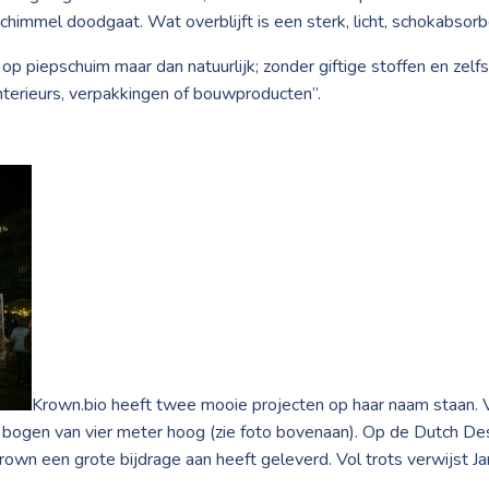
himmel doodgaat. Wat overblijft is een sterk, licht, schokabsor
 op piepschuim maar dan natuurlijk; zonder giftige stoffen en zel
interieurs, verpakkingen of bouwproducten”.
Krown.bio heeft twee mooie projecten op haar naam staan. 
m bogen van vier meter hoog (zie foto bovenaan). Op de Dutch 
own een grote bijdrage aan heeft geleverd. Vol trots verwijst J