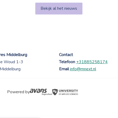
Bekijk al het nieuws
es Middelburg
Contact
ne Woud 1-3
Telefoon
+31885258174
Middelburg
Email
info@mnext.nl
Powered by