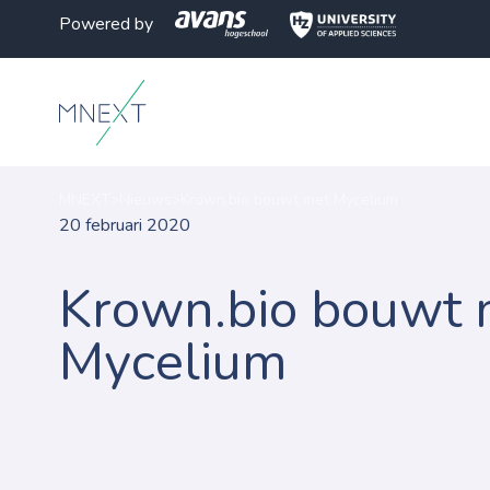
Powered by
MNEXT
>
Nieuws
>
Krown.bio bouwt met Mycelium
20 februari 2020
Krown.bio bouwt 
Mycelium