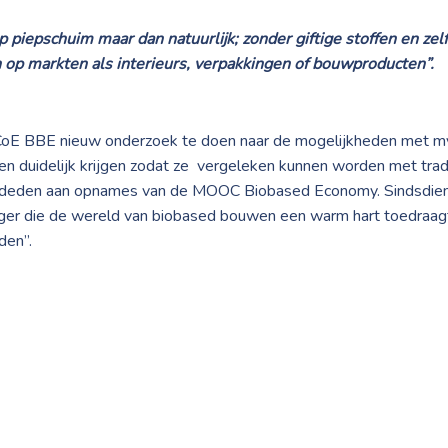
op piepschuim maar dan natuurlijk; zonder giftige stoffen en ze
 op markten als interieurs, verpakkingen of bouwproducten”.
E BBE nieuw onderzoek te doen naar de mogelijkheden met myce
n duidelijk krijgen zodat ze
vergeleken kunnen worden met tradi
den aan opnames van de MOOC Biobased Economy. Sindsdien 
r die de wereld van biobased bouwen een warm hart toedraagt.
den”.