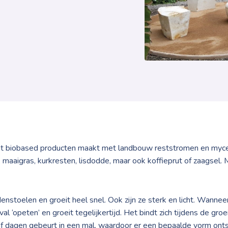
dat biobased producten maakt met landbouw reststromen en myce
maaigras, kurkresten, lisdodde, maar ook koffieprut of zaagsel. 
denstoelen en groeit heel snel. Ook zijn ze sterk en licht. Wan
l ‘opeten’ en groeit tegelijkertijd. Het bindt zich tijdens de gro
 vijf dagen gebeurt in een mal, waardoor er een bepaalde vorm on