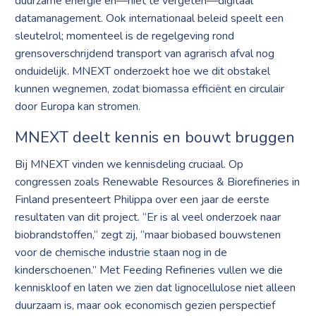
duurzame energie en—niet te vergeten—digitaal
datamanagement. Ook internationaal beleid speelt een
sleutelrol; momenteel is de regelgeving rond
grensoverschrijdend transport van agrarisch afval nog
onduidelijk. MNEXT onderzoekt hoe we dit obstakel
kunnen wegnemen, zodat biomassa efficiënt en circulair
door Europa kan stromen.
MNEXT deelt kennis en bouwt bruggen
Bij MNEXT vinden we kennisdeling cruciaal. Op
congressen zoals Renewable Resources & Biorefineries in
Finland presenteert Philippa over een jaar de eerste
resultaten van dit project. “Er is al veel onderzoek naar
biobrandstoffen,” zegt zij, “maar biobased bouwstenen
voor de chemische industrie staan nog in de
kinderschoenen.” Met Feeding Refineries vullen we die
kenniskloof en laten we zien dat lignocellulose niet alleen
duurzaam is, maar ook economisch gezien perspectief