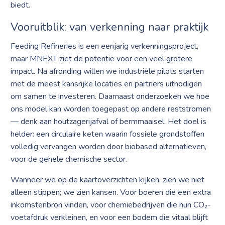
biedt.
Vooruitblik: van verkenning naar praktijk
Feeding Refineries is een eenjarig verkenningsproject,
maar MNEXT ziet de potentie voor een veel grotere
impact. Na afronding willen we industriële pilots starten
met de meest kansrijke locaties en partners uitnodigen
om samen te investeren. Daarnaast onderzoeken we hoe
ons model kan worden toegepast op andere reststromen
— denk aan houtzagerij­afval of bermmaaisel. Het doel is
helder: een circulaire keten waarin fossiele grondstoffen
volledig vervangen worden door biobased alternatieven,
voor de gehele chemische sector.
Wanneer we op de kaart­overzichten kijken, zien we niet
alleen stippen; we zien kansen. Voor boeren die een extra
inkomstenbron vinden, voor chemiebedrijven die hun CO₂-
voetafdruk verkleinen, en voor een bodem die vitaal blijft