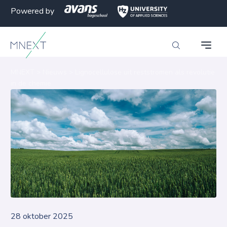
Powered by
MNEXT
>
Nieuws
>
Lignocellulose uit reststromen als revolutie
in de chemie
28 oktober 2025