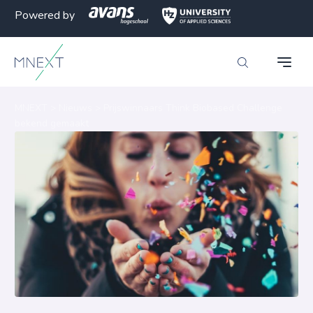
Powered by
MNEXT
>
Nieuws
>
Prijswinnaars Think Biobased Challenge
bekend gemaakt