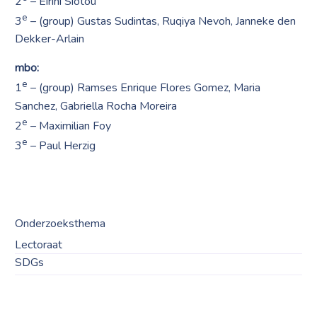
2
– Eirini Siotou
e
3
– (group) Gustas Sudintas, Ruqiya Nevoh, Janneke den
Dekker-Arlain
mbo:
e
1
– (group) Ramses Enrique Flores Gomez, Maria
Sanchez, Gabriella Rocha Moreira
e
2
– Maximilian Foy
e
3
– Paul Herzig
Onderzoeksthema
Lectoraat
SDGs