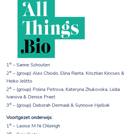
e
1
– Sanne Schouten
e
2
– (group) Alex Chiodo, Elina Ranta, Krisztian Kincses &
Heiko Jelitto
e
2
– (group) Polina Petrova, Kateryna Zhukovska, Liidia
Ivanova & Denise Praet
e
3
– (group) Deborah Dermadi & Synnove Hjellvik
Voortgezet onderwijs:
e
1
– Laoise M Ni Chleirigh
e