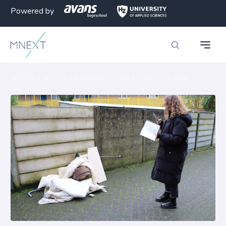
Powered by
MNEXT
>
Nieuws
>
Studenten Avans Hogeschool gaan
stadsjutten