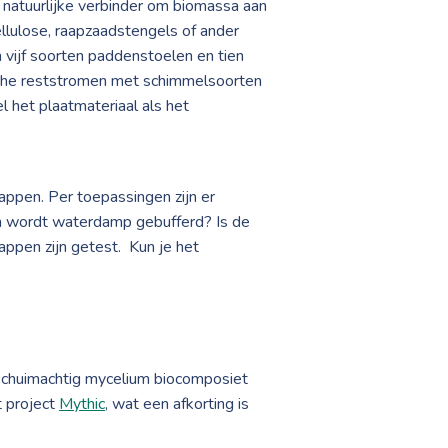
 natuurlijke verbinder om biomassa aan
llulose, raapzaadstengels of ander
vijf soorten paddenstoelen en tien
sche reststromen met schimmelsoorten
 het plaatmateriaal als het
ppen. Per toepassingen zijn er
n wordt waterdamp gebufferd? Is de
ppen zijn getest. Kun je het
 schuimachtig mycelium biocomposiet
t project
Mythic
, wat een afkorting is