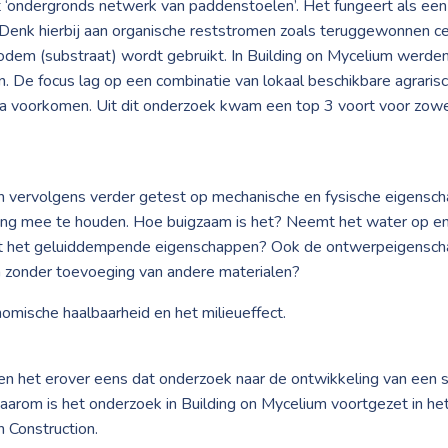
 ‘ondergronds netwerk van paddenstoelen’. Het fungeert als een
. Denk hierbij aan organische reststromen zoals teruggewonnen ce
dem (substraat) wordt gebruikt. In Building on Mycelium werden 
 De focus lag op een combinatie van lokaal beschikbare agrari
a voorkomen. Uit dit onderzoek kwam een top 3 voort voor zowel
 vervolgens verder getest op mechanische en fysische eigenscha
ing mee te houden. Hoe buigzaam is het? Neemt het water op e
eft het geluiddempende eigenschappen? Ook de ontwerpeigenscha
 zonder toevoeging van andere materialen?
nomische haalbaarheid en het milieueffect.
en het erover eens dat onderzoek naar de ontwikkeling van een
Daarom is het onderzoek in Building on Mycelium voortgezet in he
n Construction.