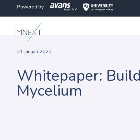
Powered by
MNEXT
>
Nieuws
>
Whitepaper: Building on Mycelium
31 januari 2023
Whitepaper: Build
Mycelium