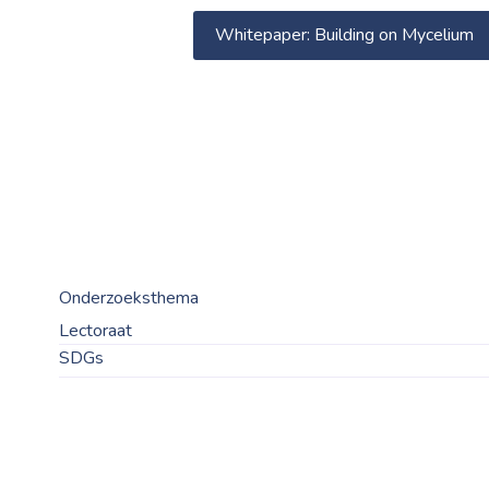
Whitepaper: Building on Mycelium
Onderzoeksthema
Lectoraat
SDGs