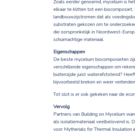
Zoals eerder genoemd, mycelium is het
elkaar te klitten tot een biocomposiet
landbouwzijstromen dat als voedingsbo
substraten gekozen om te onderzoeken.
die oorspronkelijk in Noordwest-Europ
schuimachtige materiaal.
Eigenschappen
De beste mycelium biocomposieten zijn
verschillende eigenschappen om reken
buitenzijde juist waterafstotend? He
bijvoorbeeld breken en weer verbinden
Tot slot is er ook gekeken naar de eco
Vervolg
Partners van Building on Mycelium war
als isolatiemateriaal veelbelovend is. 
voor Mytherials for Thermal Insulation i