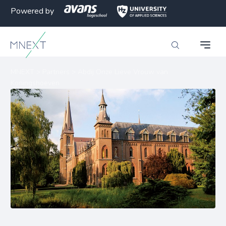
Powered by
MNEXT
>
Partners
>
Abdij Onze Lieve Vrouw van
Koningshoeven