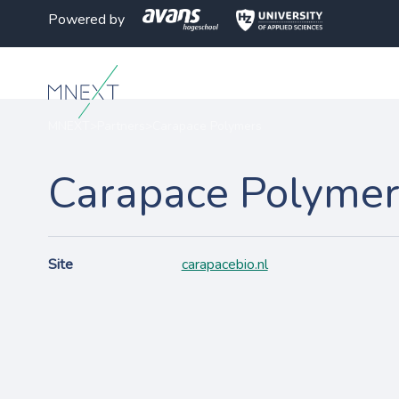
Powered by
MNEXT
>
Partners
>
Carapace Polymers
Carapace Polymer
Site
carapacebio.nl