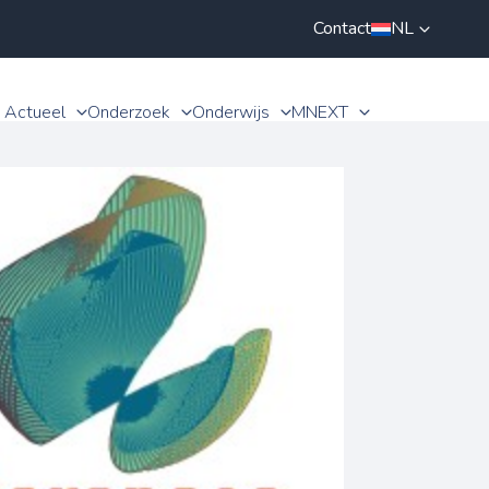
Contact
NL
Actueel
Onderzoek
Onderwijs
MNEXT