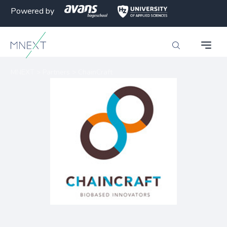
Powered by
MNEXT
>
Partners
>
ChainCraft