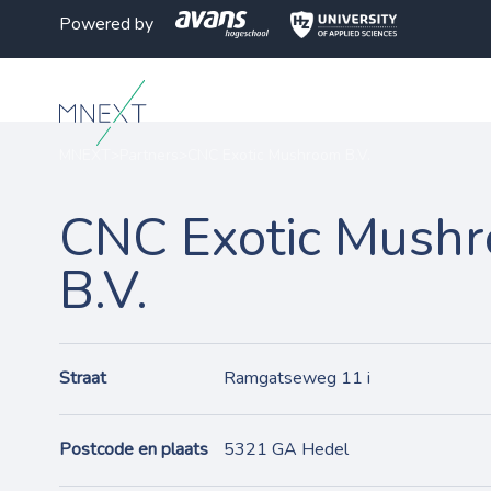
Powered by
MNEXT
>
Partners
>
CNC Exotic Mushroom B.V.
CNC Exotic Mush
B.V.
Straat
Ramgatseweg 11 i
Postcode en plaats
5321 GA Hedel