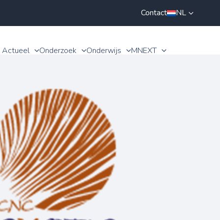
Contact
NL
Actueel
Onderzoek
Onderwijs
MNEXT