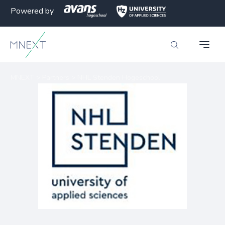
Powered by
MNEXT
>
Partners
>
NHL Stenden Hogeschool