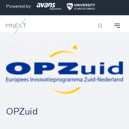
Powered by
MNEXT
>
Partners
>
OPZuid
OPZuid