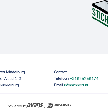
es Middelburg
Contact
ne Woud 1-3
Telefoon
+31885258174
Middelburg
Email
info@mnext.nl
Powered by