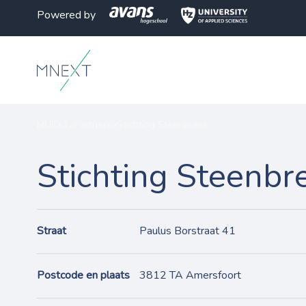
Powered by
MNEXT
>
Partners
>
Stichting Steenbreek
Stichting Steenbr
Straat
Paulus Borstraat 41
Postcode en plaats
3812 TA Amersfoort