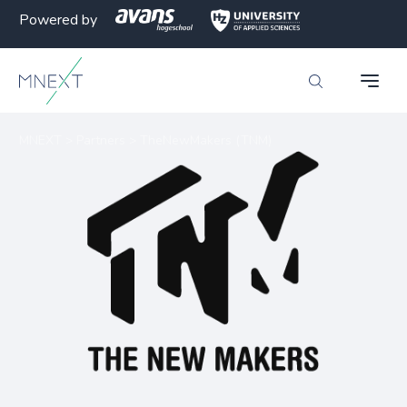
Powered by
MNEXT
>
Partners
>
TheNewMakers (TNM)