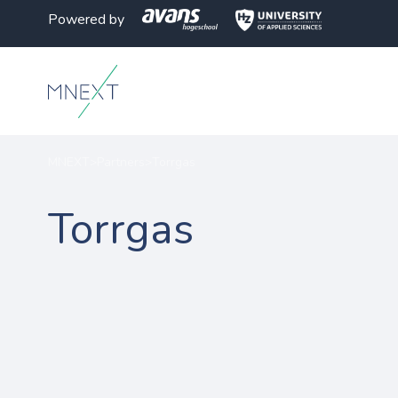
Powered by
MNEXT
>
Partners
>
Torrgas
Torrgas