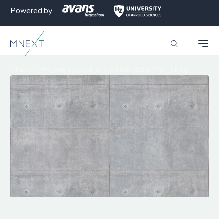
Powered by
MNEXT
>
Projecten
>
Back to the Materials of the Future